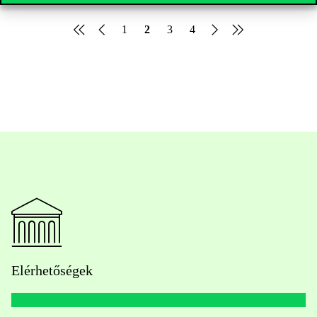
programokkal várunk, amelyek a mentális
egészségre irányítják a figyelmet.
1
2
3
4
Elérhetőségek