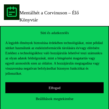
Mentálhét a Corvinuson – Élő
Könyvtár
A mentális egészség világnapja alkalmából
Süti és adatkezelés
tabuk nélkül fogunk beszélni arról, hogyan
bánjuk jól magunkkal és egymással. A
A legjobb élmények biztosítása érdekében technológiákat, mint például
sütiket használunk az eszközinformációk tárolására és/vagy elérésére.
Mentálhét 2022 keretén belül olyan
Ezekhez a technológiákhoz való hozzájárulás lehetővé teszi számunkra
programokkal várunk, amelyek a mentális
az olyan adatok feldolgozását, mint a böngészési magatartás vagy
egészségre irányítják a figyelmet.
egyedi azonosítók ezen az oldalon. A hozzájárulás megtagadása vagy
visszavonása negatívan befolyásolhat bizonyos funkciókat és
Mentálhét a Corvinuson –
jellemzőket.
Előadások
Elfogad
A mentális egészség világnapja alkalmából
tabuk nélkül fogunk beszélni arról, hogyan
Beállítások megtekintése
bánjuk jól magunkkal és egymással. A
Mentálhét 2022 keretén belül olyan