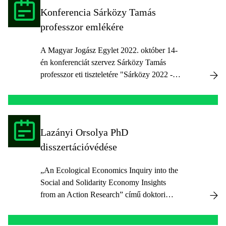
Konferencia Sárközy Tamás
professzor emlékére
A Magyar Jogász Egylet 2022. október 14-
én konferenciát szervez Sárközy Tamás
professzor eti tiszteletére "Sárközy 2022 -
Egy "nem éppen szobatudós" emlékére"
címmel.
Lazányi Orsolya PhD
disszertációvédése
„An Ecological Economics Inquiry into the
Social and Solidarity Economy Insights
from an Action Research” című doktori
értekezés védése.