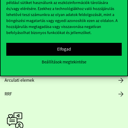
Hasznos linkek
például sütiket használunk az eszközinformációk tárolására
és/vagy elérésére. Ezekhez a technológiákhoz való hozzájárulás
lehetővé teszi számunkra az olyan adatok feldolgozását, mint a
böngészési magatartás vagy egyedi azonosítók ezen az oldalon. A
Nyitvatartás
hozzájárulás megtagadása vagy visszavonása negatívan
befolyásolhat bizonyos funkciókat és jellemzőket.
Házirend
Elfogad
Közérdekű adatok
Beállítások megtekintése
Karrier
Arculati elemek
RRF