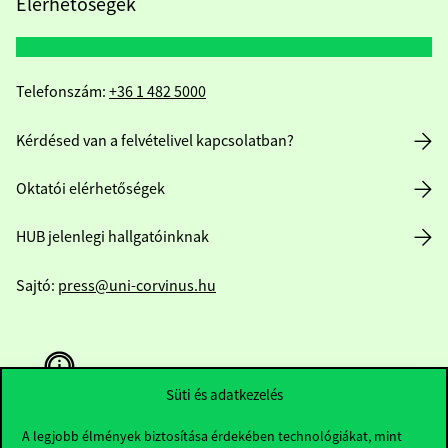
Elérhetőségek
Telefonszám:
+36 1 482 5000
Kérdésed van a felvételivel kapcsolatban?
Oktatói elérhetőségek
HUB jelenlegi hallgatóinknak
Sajtó:
press@uni-corvinus.hu
Süti és adatkezelés
A legjobb élmények biztosítása érdekében technológiákat, mint