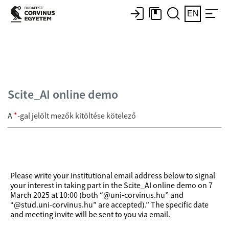
EN
Scite_AI online demo
A
*
-gal jelölt mezők kitöltése kötelező
Please write your institutional email address below to signal
your interest in taking part in the Scite_AI online demo on 7
March 2025 at 10:00 (both “@uni-corvinus.hu” and
“@stud.uni-corvinus.hu” are accepted).” The specific date
and meeting invite will be sent to you via email.