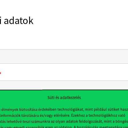
 adatok
*
Süti és adatkezelés
b élmények biztosítása érdekében technológiákat, mint például sütiket has
információk tárolására és/vagy elérésére. Ezekhez a technológiákhoz való
lás lehetővé teszi számunkra az olyan adatok feldolgozását, mint a böngés
ás vagy egyedi azonosítók ezen az oldalon. A hozzájárulás megtagadása va