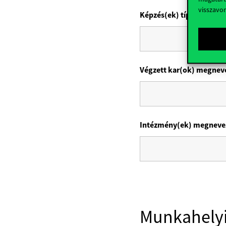
visszavo
Képzés(ek) típusa (alap,
Végzett kar(ok) megnev
Intézmény(ek) megneve
Munkahelyi