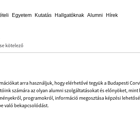
ételi
Egyetem
Kutatás
Hallgatóknak
Alumni
Hírek
p
ése kötelező
rmációkat arra használjuk, hogy elérhetővé tegyük a Budapesti Cor
atóink számára az olyan alumni szolgáltatásokat és előnyöket, mint
ényekről, programokról, információ megosztása képzési lehetőség
e való bekapcsolódást.