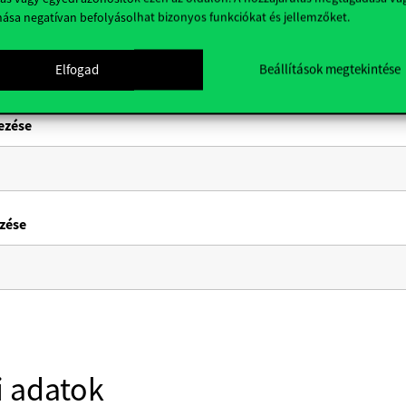
nása negatívan befolyásolhat bizonyos funkciókat és jellemzőket.
 mester stb.)
*
Elfogad
Beállítások megtekintése
ezése
zése
 adatok