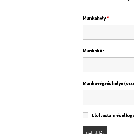
Munkahely
*
Munkakör
Munkavégzés helye (ors
Elolvastam és elfo