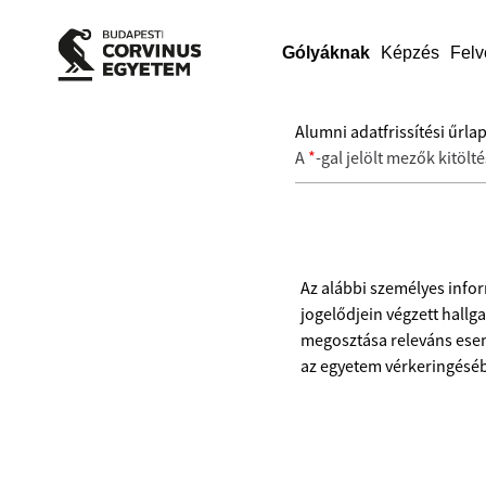
Gólyáknak
Képzés
Felv
Alumni adatfrissítési űrla
A
*
-gal jelölt mezők kitölt
Az alábbi személyes info
jogelődjein végzett hallg
megosztása releváns esem
az egyetem vérkeringéséb