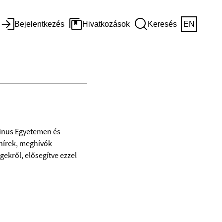
Bejelentkezés
Hivatkozások
Keresés
EN
vinus Egyetemen és
 hírek, meghívók
ekről, elősegítve ezzel