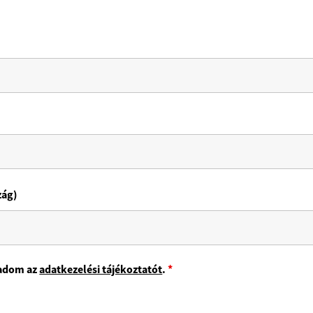
zág)
gadom az
adatkezelési tájékoztatót
.
*