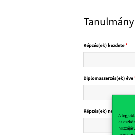
Tanulmányi
Képzés(ek) kezdete
*
Diplomaszerzés(ek) éve
Képzés(ek) neve
*
A legjob
az eszköz
hozzájáru
magatart