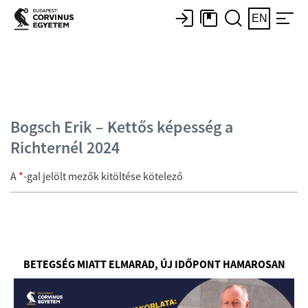
EN
Bogsch Erik – Kettős képesség a
Richternél 2024
A
*
-gal jelölt mezők kitöltése kötelező
BETEGSÉG MIATT ELMARAD, ÚJ IDŐPONT HAMAROSAN