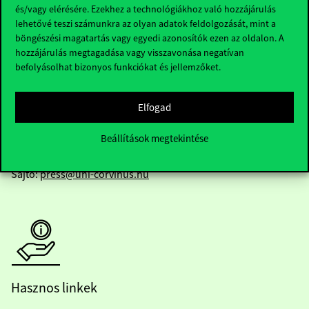
és/vagy elérésére. Ezekhez a technológiákhoz való hozzájárulás
lehetővé teszi számunkra az olyan adatok feldolgozását, mint a
böngészési magatartás vagy egyedi azonosítók ezen az oldalon. A
Telefonszám:
+36 1 482 5000
hozzájárulás megtagadása vagy visszavonása negatívan
befolyásolhat bizonyos funkciókat és jellemzőket.
Kérdésed van a felvételivel kapcsolatban?
Oktatói elérhetőségek
Elfogad
Beállítások megtekintése
HUB jelenlegi hallgatóinknak
Sajtó:
press@uni-corvinus.hu
Hasznos linkek