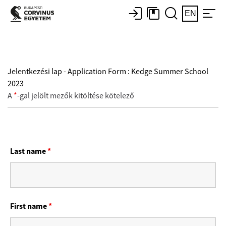
EN
Jelentkezési lap - Application Form : Kedge Summer School
2023
A
*
-gal jelölt mezők kitöltése kötelező
Last name
*
First name
*