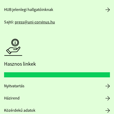
HUB jelenlegi hallgatóinknak
Sajtó:
press@uni-corvinus.hu
Hasznos linkek
Nyitvatartás
Házirend
Közérdekű adatok