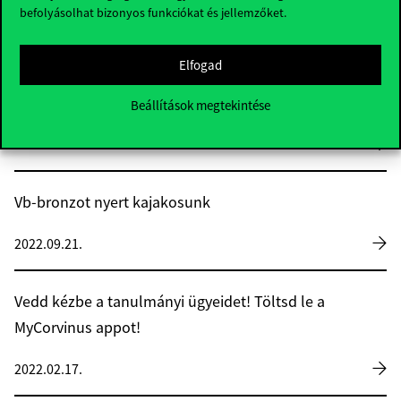
befolyásolhat bizonyos funkciókat és jellemzőket.
Vasúti sínek az aulában és titkos alagutak az
Elfogad
alagsorban – a Corvinus főépületének
története
Beállítások megtekintése
2022.06.28.
Vb-bronzot nyert kajakosunk
2022.09.21.
Vedd kézbe a tanulmányi ügyeidet! Töltsd le a
MyCorvinus appot!
2022.02.17.