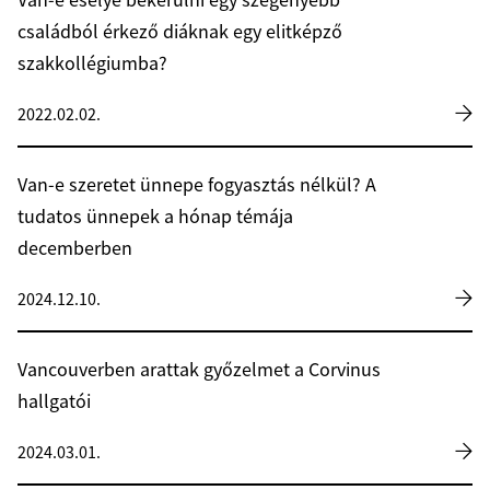
Van-e esélye bekerülni egy szegényebb
családból érkező diáknak egy elitképző
szakkollégiumba?
2022.02.02.
Van-e szeretet ünnepe fogyasztás nélkül? A
tudatos ünnepek a hónap témája
decemberben
2024.12.10.
Vancouverben arattak győzelmet a Corvinus
hallgatói
2024.03.01.