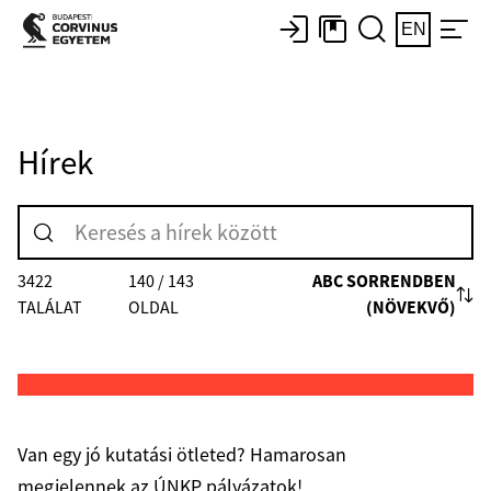
EN
Hírek
ABC SORRENDBEN
3422
140 / 143
(NÖVEKVŐ)
TALÁLAT
OLDAL
Van egy jó kutatási ötleted? Hamarosan
megjelennek az ÚNKP pályázatok!