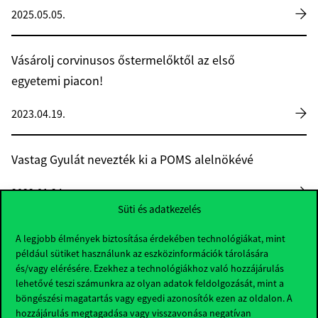
2025.05.05.
Vásárolj corvinusos őstermelőktől az első
egyetemi piacon!
2023.04.19.
Vastag Gyulát nevezték ki a POMS alelnökévé
2022.01.24.
Süti és adatkezelés
Vastag Gyulát választották a The Wickham
A legjobb élmények biztosítása érdekében technológiákat, mint
például sütiket használunk az eszközinformációk tárolására
Skinner Teaching Innovation Award bizottság
és/vagy elérésére. Ezekhez a technológiákhoz való hozzájárulás
elnökévé
lehetővé teszi számunkra az olyan adatok feldolgozását, mint a
böngészési magatartás vagy egyedi azonosítók ezen az oldalon. A
2021.11.26.
hozzájárulás megtagadása vagy visszavonása negatívan