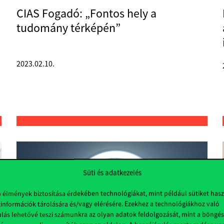
CIAS Fogadó: „Fontos hely a
tudomány térképén”
2023.02.10.
Süti és adatkezelés
b élmények biztosítása érdekében technológiákat, mint például sütiket has
információk tárolására és/vagy elérésére. Ezekhez a technológiákhoz való
lás lehetővé teszi számunkra az olyan adatok feldolgozását, mint a böngés