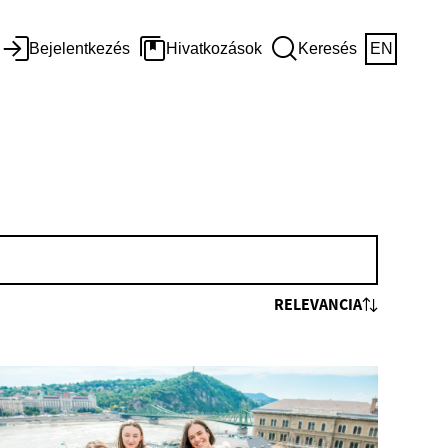
Bejelentkezés
Hivatkozások
Keresés
EN
RELEVANCIA