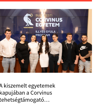
A kiszemelt egyetemek
kapujában a Corvinus
tehetségtámogató
programjának résztvevői