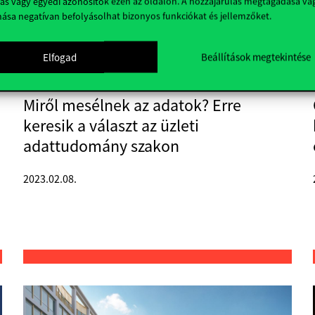
ás vagy egyedi azonosítók ezen az oldalon. A hozzájárulás megtagadása va
nása negatívan befolyásolhat bizonyos funkciókat és jellemzőket.
Elfogad
Beállítások megtekintése
Miről mesélnek az adatok? Erre
keresik a választ az üzleti
adattudomány szakon
2023.02.08.