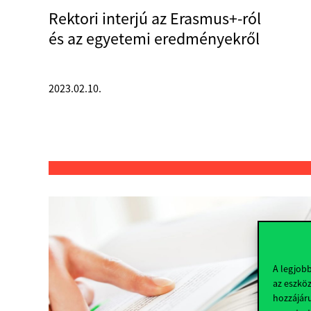
Rektori interjú az Erasmus+-ról
és az egyetemi eredményekről
2023.02.10.
A legjob
az eszköz
hozzájáru