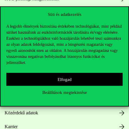
Sajtó:
press@uni-corvinus.hu
Süti és adatkezelés
A legjobb élmények biztosítása érdekében technológiákat, mint például
sütiket használunk az eszközinformációk tárolására és/vagy elérésére.
Ezekhez a technológiákhoz való hozzájárulás lehetővé teszi számunkra
az olyan adatok feldolgozását, mint a böngészési magatartás vagy
egyedi azonosítók ezen az oldalon. A hozzájárulás megtagadása vagy
visszavonása negatívan befolyásolhat bizonyos funkciókat és
Hasznos linkek
jellemzőket.
Elfogad
Nyitvatartás
Beállítások megtekintése
Házirend
Közérdekű adatok
Karrier