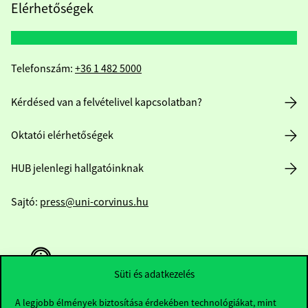
Elérhetőségek
Telefonszám:
+36 1 482 5000
Kérdésed van a felvételivel kapcsolatban?
Oktatói elérhetőségek
HUB jelenlegi hallgatóinknak
Sajtó:
press@uni-corvinus.hu
Süti és adatkezelés
A legjobb élmények biztosítása érdekében technológiákat, mint