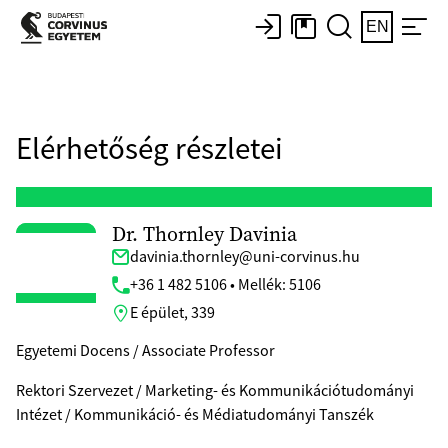
EN
Elérhetőség részletei
Dr. Thornley Davinia
davinia.thornley@uni-corvinus.hu
+36 1 482 5106 • Mellék: 5106
E épület, 339
Egyetemi Docens / Associate Professor
Rektori Szervezet / Marketing- és Kommunikációtudományi
Intézet / Kommunikáció- és Médiatudományi Tanszék