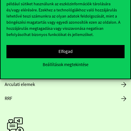
Hasznos linkek
például sütiket használunk az eszközinformációk tárolására
és/vagy elérésére. Ezekhez a technológiákhoz való hozzájárulás
lehetővé teszi számunkra az olyan adatok feldolgozását, mint a
böngészési magatartás vagy egyedi azonosítók ezen az oldalon. A
Nyitvatartás
hozzájárulás megtagadása vagy visszavonása negatívan
befolyásolhat bizonyos funkciókat és jellemzőket.
Házirend
Elfogad
Közérdekű adatok
Beállítások megtekintése
Karrier
Arculati elemek
RRF