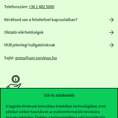
Telefonszám:
+36 1 482 5000
Kérdésed van a felvételivel kapcsolatban?
Oktatói elérhetőségek
HUB jelenlegi hallgatóinknak
Sajtó:
press@uni-corvinus.hu
Süti és adatkezelés
Hasznos linkek
A legjobb élmények biztosítása érdekében technológiákat, mint
például sütiket használunk az eszközinformációk tárolására
és/vagy elérésére. Ezekhez a technológiákhoz való hozzájárulás