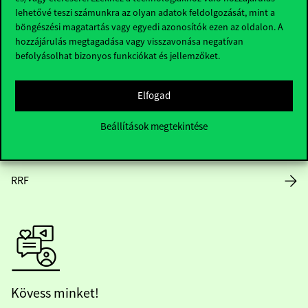
lehetővé teszi számunkra az olyan adatok feldolgozását, mint a
Nyitvatartás
böngészési magatartás vagy egyedi azonosítók ezen az oldalon. A
hozzájárulás megtagadása vagy visszavonása negatívan
Házirend
befolyásolhat bizonyos funkciókat és jellemzőket.
Közérdekű adatok
Elfogad
Karrier
Beállítások megtekintése
Arculati elemek
RRF
Kövess minket!