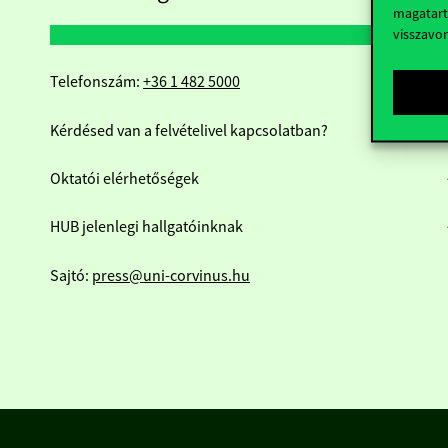
magatart
visszavo
Telefonszám:
+36 1 482 5000
Kérdésed van a felvételivel kapcsolatban?
Oktatói elérhetőségek
HUB jelenlegi hallgatóinknak
Sajtó:
press@uni-corvinus.hu