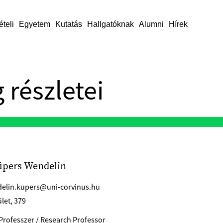
ételi
Egyetem
Kutatás
Hallgatóknak
Alumni
Hírek
 részletei
üpers Wendelin
elin.kupers@uni-corvinus.hu
let, 379
Professzer / Research Professor