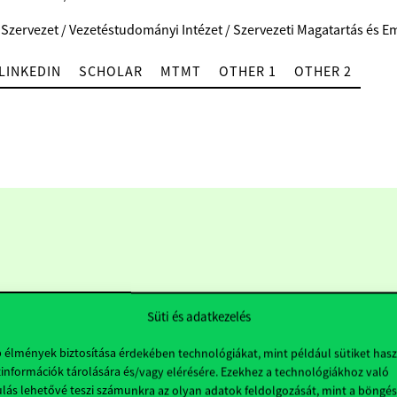
 Szervezet / Vezetéstudományi Intézet / Szervezeti Magatartás és Em
LINKEDIN
SCHOLAR
MTMT
OTHER 1
OTHER 2
Süti és adatkezelés
b élmények biztosítása érdekében technológiákat, mint például sütiket has
információk tárolására és/vagy elérésére. Ezekhez a technológiákhoz való
Hasznos linkek
K
lás lehetővé teszi számunkra az olyan adatok feldolgozását, mint a böngés