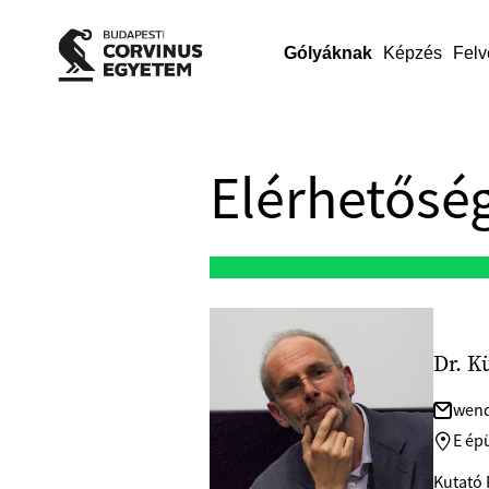
Gólyáknak
Képzés
Felv
Elérhetőség
Dr. K
wend
E épü
Kutató 