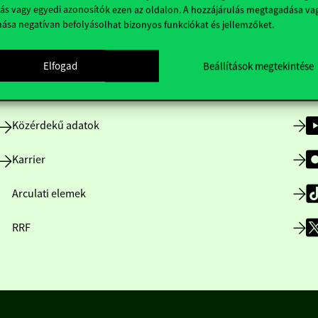
ás vagy egyedi azonosítók ezen az oldalon. A hozzájárulás megtagadása va
nása negatívan befolyásolhat bizonyos funkciókat és jellemzőket.
Nyitvatartás
Elfogad
Beállítások megtekintése
Házirend
Közérdekű adatok
Karrier
Arculati elemek
RRF