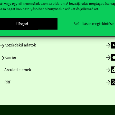
ás vagy egyedi azonosítók ezen az oldalon. A hozzájárulás megtagadása va
nása negatívan befolyásolhat bizonyos funkciókat és jellemzőket.
Nyitvatartás
Elfogad
Beállítások megtekintése
Házirend
Közérdekű adatok
Karrier
Arculati elemek
RRF