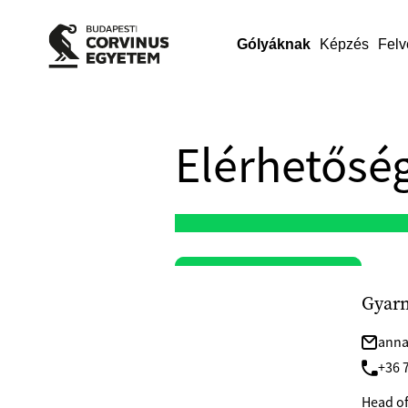
Gólyáknak
Képzés
Felv
Elérhetőség
Gyar
anna
+36 
Head of