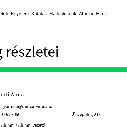
ételi
Egyetem
Kutatás
Hallgatóknak
Alumni
Hírek
 részletei
mati Anna
.gyarmati@uni-corvinus.hu
70 469 8056
C épület, 218
 Alumni / Alumni vezető