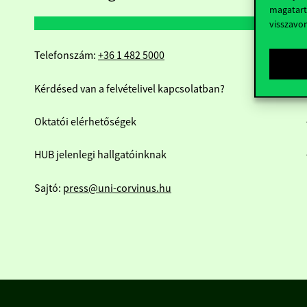
magatart
visszavo
Telefonszám:
+36 1 482 5000
Kérdésed van a felvételivel kapcsolatban?
Oktatói elérhetőségek
HUB jelenlegi hallgatóinknak
Sajtó:
press@uni-corvinus.hu