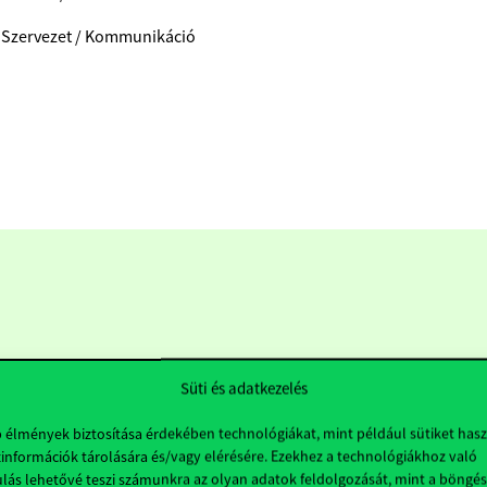
 Szervezet / Kommunikáció
Süti és adatkezelés
b élmények biztosítása érdekében technológiákat, mint például sütiket has
információk tárolására és/vagy elérésére. Ezekhez a technológiákhoz való
Hasznos linkek
K
lás lehetővé teszi számunkra az olyan adatok feldolgozását, mint a böngés