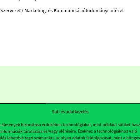
 Szervezet / Marketing- és Kommunikációtudományi Intézet
Süti és adatkezelés
b élmények biztosítása érdekében technológiákat, mint például sütiket has
információk tárolására és/vagy elérésére. Ezekhez a technológiákhoz való
Hasznos linkek
K
lás lehetővé teszi számunkra az olyan adatok feldolgozását, mint a böngés