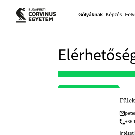
Gólyáknak
Képzés
Felv
Elérhetőség
Fülek
pete
+36 1
Intézeti