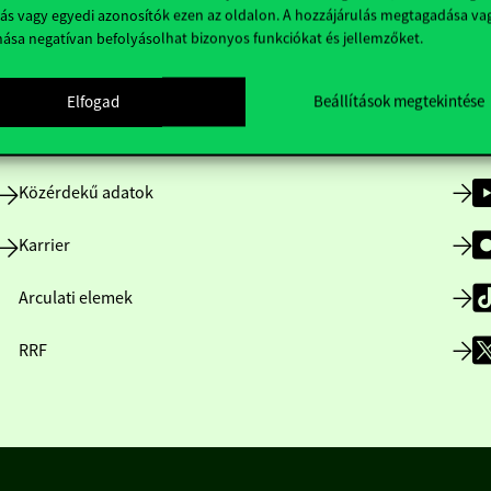
ás vagy egyedi azonosítók ezen az oldalon. A hozzájárulás megtagadása va
nása negatívan befolyásolhat bizonyos funkciókat és jellemzőket.
Nyitvatartás
Elfogad
Beállítások megtekintése
Házirend
Közérdekű adatok
Karrier
Arculati elemek
RRF