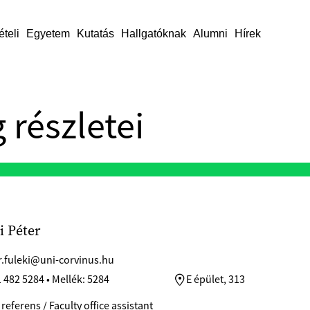
ételi
Egyetem
Kutatás
Hallgatóknak
Alumni
Hírek
 részletei
i Péter
r.fuleki@uni-corvinus.hu
 482 5284 • Mellék: 5284
E épület, 313
 referens / Faculty office assistant