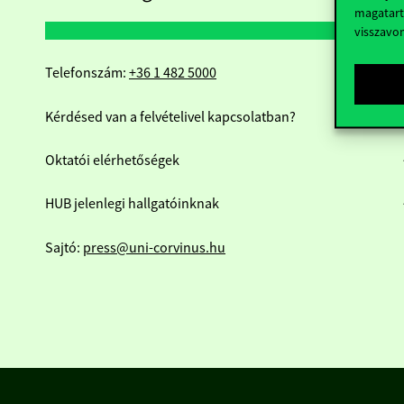
magatart
visszavo
Telefonszám:
+36 1 482 5000
Kérdésed van a felvételivel kapcsolatban?
Oktatói elérhetőségek
HUB jelenlegi hallgatóinknak
Sajtó:
press@uni-corvinus.hu