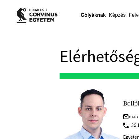
Gólyáknak
Képzés
Felv
Elérhetőség
Bolló
mate
+36 1
Egyetem