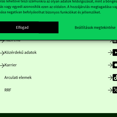
lás lehetővé teszi számunkra az olyan adatok feldolgozását, mint a böngés
Hasznos linkek
K
ás vagy egyedi azonosítók ezen az oldalon. A hozzájárulás megtagadása va
nása negatívan befolyásolhat bizonyos funkciókat és jellemzőket.
Nyitvatartás
Elfogad
Beállítások megtekintése
Házirend
Közérdekű adatok
Karrier
Arculati elemek
RRF