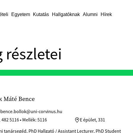
ételi
Egyetem
Kutatás
Hallgatóknak
Alumni
Hírek
 részletei
k Máté Bence
bence.bollok@uni-corvinus.hu
 482 5116 • Mellék: 5116
E épület, 331
i tanársegéd, PhD Hallgató / Assistant Lecturer, PhD Student