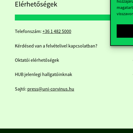
hozzájáru
Elérhetőségek
magatart
visszavo
Telefonszám:
+36 1 482 5000
Kérdésed van a felvételivel kapcsolatban?
Oktatói elérhetőségek
HUB jelenlegi hallgatóinknak
Sajtó:
press@uni-corvinus.hu