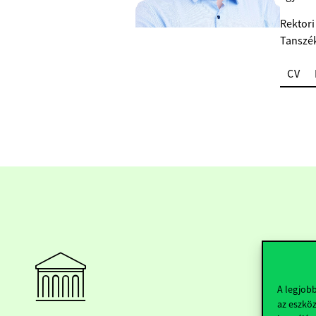
Rektori
Tanszé
CV
A legjob
az eszköz