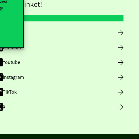
zési
övess minket!
gy
Facebook
LinkedIn
Youtube
Instagram
TikTok
X