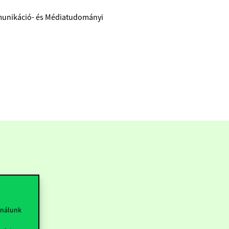
munikáció- és Médiatudományi
ználunk