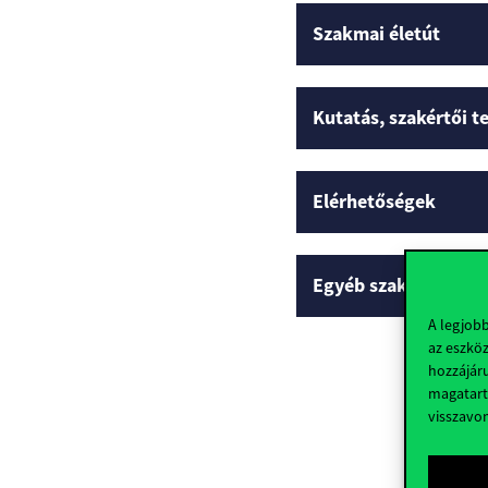
Szakmai életút
Kutatás, szakértői 
Elérhetőségek
Egyéb szakmai profi
A legjob
az eszköz
hozzájáru
magatart
visszavo