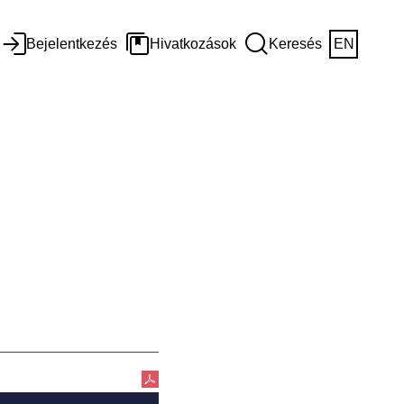
Bejelentkezés
Hivatkozások
Keresés
EN