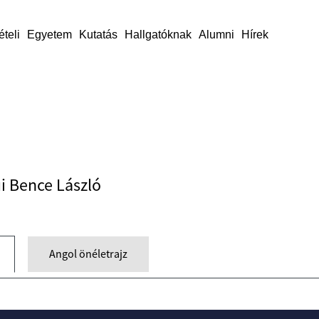
ételi
Egyetem
Kutatás
Hallgatóknak
Alumni
Hírek
ui Bence László
Angol önéletrajz