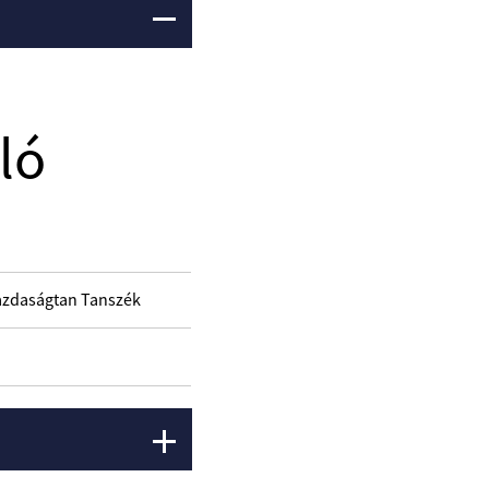
ló
 Gazdaságtan Tanszék