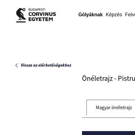
Főoldal
Gólyáknak
Képzés
Felv
Vissza az elérhetőségekhez
Önéletrajz - Pistr
Magyar önéletrajz