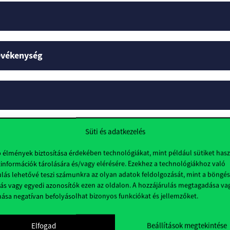
tevékenység
Süti és adatkezelés
lok
b élmények biztosítása érdekében technológiákat, mint például sütiket has
információk tárolására és/vagy elérésére. Ezekhez a technológiákhoz való
lás lehetővé teszi számunkra az olyan adatok feldolgozását, mint a böngés
ás vagy egyedi azonosítók ezen az oldalon. A hozzájárulás megtagadása va
nása negatívan befolyásolhat bizonyos funkciókat és jellemzőket.
Elfogad
Beállítások megtekintése