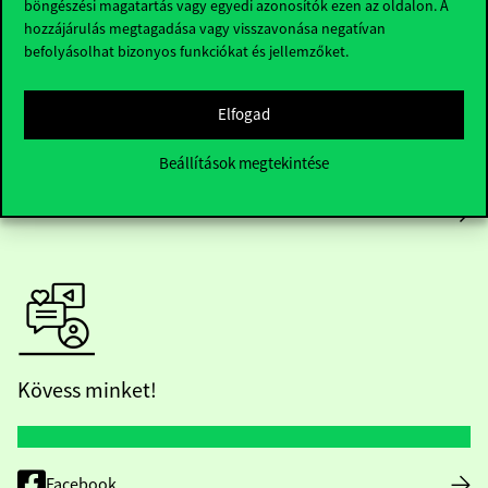
Házirend
böngészési magatartás vagy egyedi azonosítók ezen az oldalon. A
hozzájárulás megtagadása vagy visszavonása negatívan
befolyásolhat bizonyos funkciókat és jellemzőket.
Közérdekű adatok
Karrier
Elfogad
Arculati elemek
Beállítások megtekintése
RRF
Kövess minket!
Facebook