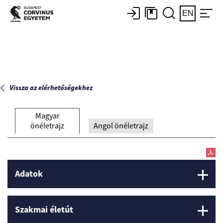
Főoldal
EN
Vissza az elérhetőségekhez
Magyar
önéletrajz
Angol önéletrajz
Adatok
Szakmai életút