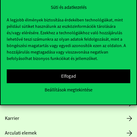
Süti és adatkezelés
A legjobb élmények biztosítása érdekében technológiákat, mint
például sütiket használunk az eszközinformációk tárolására
és/vagy elérésére. Ezekhez a technológiákhoz való hozzájárulás
lehetővé teszi számunkra az olyan adatok feldolgozását, mint a
böngészési magatartás vagy egyedi azonosítók ezen az oldalon. A
Hasznos linkek
hozzájárulás megtagadása vagy visszavonása negatívan
befolyásolhat bizonyos funkciókat és jellemzőket.
Nyitvatartás
Elfogad
Házirend
Beállítások megtekintése
Közérdekű adatok
Karrier
Arculati elemek