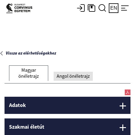
Főoldal
EN
Vissza az elérhetőségekhez
Magyar
önéletrajz
Angol önéletrajz
Adatok
Szakmai életút