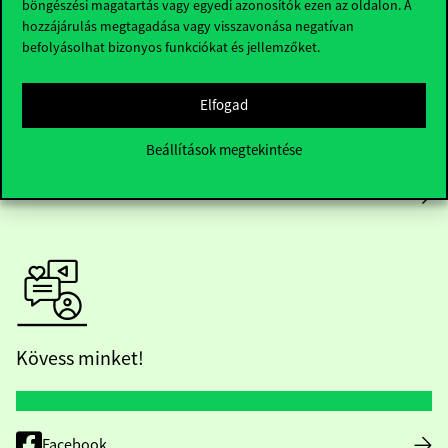
Házirend
böngészési magatartás vagy egyedi azonosítók ezen az oldalon. A
hozzájárulás megtagadása vagy visszavonása negatívan
befolyásolhat bizonyos funkciókat és jellemzőket.
Közérdekű adatok
Karrier
Elfogad
Arculati elemek
Beállítások megtekintése
RRF
Kövess minket!
Facebook