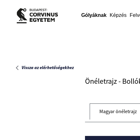
Főoldal
Gólyáknak
Képzés
Felv
Vissza az elérhetőségekhez
Önéletrajz - Boll
Magyar önéletrajz