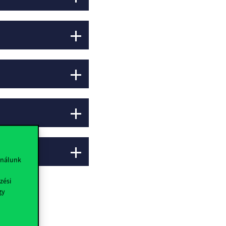
ználunk
zési
gy