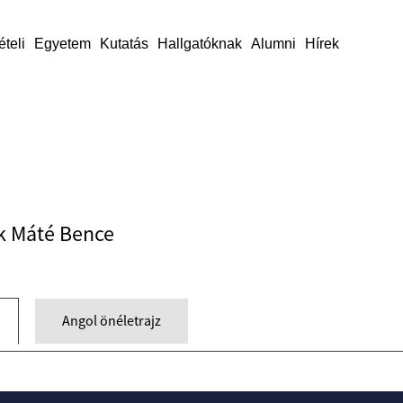
ételi
Egyetem
Kutatás
Hallgatóknak
Alumni
Hírek
ók Máté Bence
Angol önéletrajz