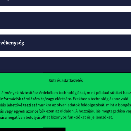
tevékenység
Süti és adatkezelés
lok
b élmények biztosítása érdekében technológiákat, mint például sütiket has
információk tárolására és/vagy elérésére. Ezekhez a technológiákhoz való
lás lehetővé teszi számunkra az olyan adatok feldolgozását, mint a böngés
ás vagy egyedi azonosítók ezen az oldalon. A hozzájárulás megtagadása va
nása negatívan befolyásolhat bizonyos funkciókat és jellemzőket.