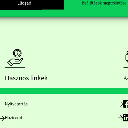
Elfogad
Beállítások megtekintése
Hasznos linkek
K
Nyitvatartás
Házirend