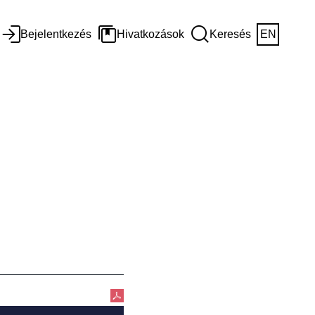
Bejelentkezés
Hivatkozások
Keresés
EN