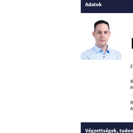
Adatok
E
R
M
R
A
Végzettségek, tudo