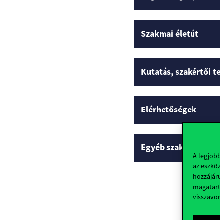
Szakmai életút
Kutatás, szakértői 
Elérhetőségek
Egyéb szakmai profi
A legjob
az eszköz
hozzájáru
magatart
visszavo