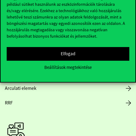
Hasznos linkek
például sütiket használunk az eszközinformációk tárolására
és/vagy elérésére. Ezekhez a technológiákhoz való hozzájárulás
lehetővé teszi számunkra az olyan adatok feldolgozását, mint a
böngészési magatartás vagy egyedi azonosítók ezen az oldalon. A
hozzájárulás megtagadása vagy visszavonása negatívan
Nyitvatartás
befolyásolhat bizonyos funkciókat és jellemzőket.
Házirend
Elfogad
Közérdekű adatok
Beállítások megtekintése
Karrier
Arculati elemek
RRF