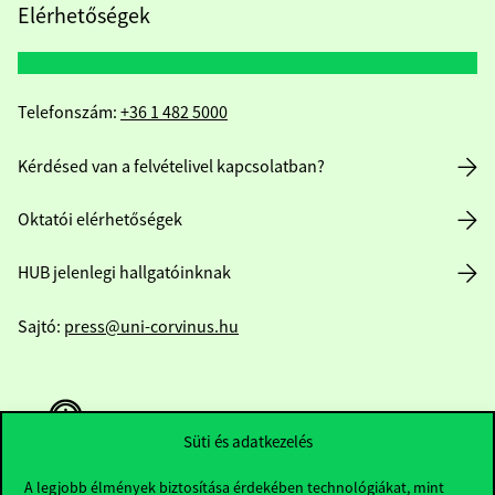
Elérhetőségek
Telefonszám:
+36 1 482 5000
Kérdésed van a felvételivel kapcsolatban?
Oktatói elérhetőségek
HUB jelenlegi hallgatóinknak
Sajtó:
press@uni-corvinus.hu
Süti és adatkezelés
A legjobb élmények biztosítása érdekében technológiákat, mint