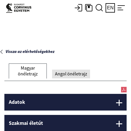
Főoldal
EN
Vissza az elérhetőségekhez
Magyar
önéletrajz
Angol önéletrajz
Adatok
Szakmai életút