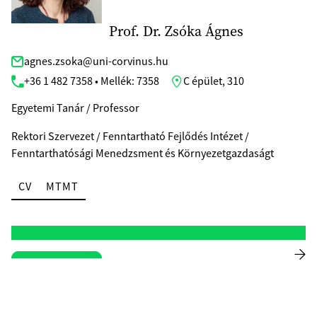
Prof. Dr. Zsóka Ágnes
agnes.zsoka@uni-corvinus.hu
+36 1 482 7358 • Mellék: 7358
C épület, 310
Egyetemi Tanár / Professor
Rektori Szervezet / Fenntartható Fejlődés Intézet /
Fenntarthatósági Menedzsment és Környezetgazdaságt
CV
MTMT