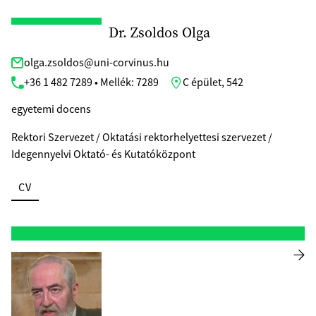
Dr. Zsoldos Olga
olga.zsoldos@uni-corvinus.hu
+36 1 482 7289 • Mellék: 7289
C épület, 542
egyetemi docens
Rektori Szervezet / Oktatási rektorhelyettesi szervezet /
Idegennyelvi Oktató- és Kutatóközpont
CV