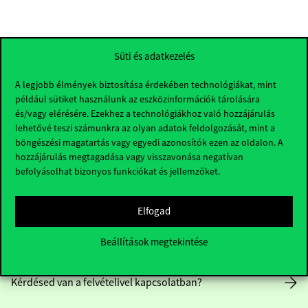
Süti és adatkezelés
A legjobb élmények biztosítása érdekében technológiákat, mint
például sütiket használunk az eszközinformációk tárolására
és/vagy elérésére. Ezekhez a technológiákhoz való hozzájárulás
lehetővé teszi számunkra az olyan adatok feldolgozását, mint a
böngészési magatartás vagy egyedi azonosítók ezen az oldalon. A
hozzájárulás megtagadása vagy visszavonása negatívan
befolyásolhat bizonyos funkciókat és jellemzőket.
Elérhetőségek
Elfogad
Beállítások megtekintése
Telefonszám:
+36 1 482 5000
Kérdésed van a felvételivel kapcsolatban?