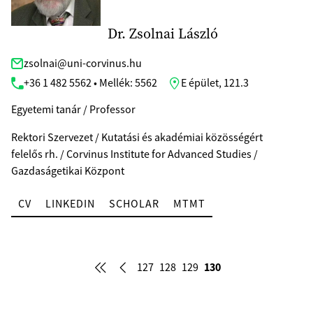
Dr. Zsolnai László
zsolnai@uni-corvinus.hu
+36 1 482 5562 • Mellék: 5562
E épület, 121.3
Egyetemi tanár / Professor
Rektori Szervezet / Kutatási és akadémiai közösségért
felelős rh. / Corvinus Institute for Advanced Studies /
Gazdaságetikai Központ
CV
LINKEDIN
SCHOLAR
MTMT
130
127
128
129