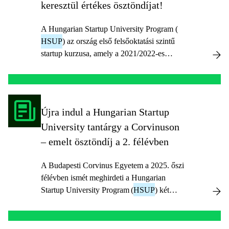
HSUP
).
keresztül értékes ösztöndíjat!
A Hungarian Startup University Program (
HSUP
) az ország első felsőoktatási szintű
startup kurzusa, amely a 2021/2022-es
tanévben már hallgatóink számára is
elérhető e-learning formában.
Újra indul a Hungarian Startup
University tantárgy a Corvinuson
– emelt ösztöndíj a 2. félévben
A Budapesti Corvinus Egyetem a 2025. őszi
félévben ismét meghirdeti a Hungarian
Startup University Program (
HSUP
) két
féléves tantárgyat, és szeretettel várja azokat
a hallgatókat, akik vállalkozói szemléletet,
csapatmunkát és innovációs készségeket