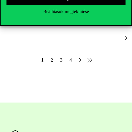
Elnöki Testületi
Beállítások megtekintése
utasítások/rendelkezések
1
2
3
4