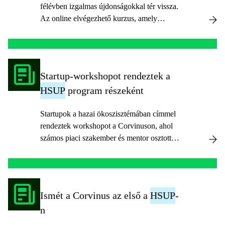
félévben izgalmas újdonságokkal tér vissza.
Az online elvégezhető kurzus, amely
sarokköve lehet a kezdő vállalkozói
karriernek, mostantól angol nyelven,
magyar felirattal lesz elérhető, így biztosítva
a résztvevők szélesebb köre számára a
Startup-workshopot rendeztek a
nagyobb hozzáférhetőséget.
HSUP
program részeként
Startupok a hazai ökoszisztémában címmel
rendeztek workshopot a Corvinuson, ahol
számos piaci szakember és mentor osztotta
meg tapasztalatait.
Ismét a Corvinus az első a
HSUP
-
n