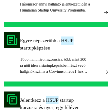
Háromszor annyi hallgató jelentkezett idén a
Hungarian Startup University Programba.
Egyre népszerűbb a
HSUP
startupképzése
Több mint háromszorosára, több mint 300-
ra nőtt idén a startupképzésben részt vevő
hallgatók száma a Corvinuson 2021-hez
képest. A tavalyi tanévben csatlakozott
először a Budapesti Corvinus Egyetem azon
egyetemek sorába, amelyek meghirdették a
Nemzeti Kutatási Fejlesztési és Innovációs
Jelentkezz a
HSUP
startup
Hivatal (NKFIH) portfóliójába tartozó
kurzusra és nyerj egy féléven
Hungarian Startup University Programot (