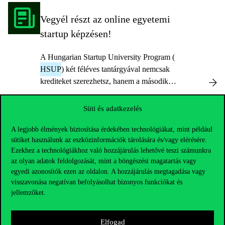
szeretnének fejleszteni.
Vegyél részt az online egyetemi
startup képzésen!
A Hungarian Startup University Program (
HSUP
) két féléves tantárgyával nemcsak
krediteket szerezhetsz, hanem a második
szemeszterben megvalósíthatod az ötletedet,
és négy hónapon át havi 150 ezer forint
Süti és adatkezelés
ösztöndíjat is kaphatsz.
A legjobb élmények biztosítása érdekében technológiákat, mint például
Egyetemi docens
sütiket használunk az eszközinformációk tárolására és/vagy elérésére.
Ezekhez a technológiákhoz való hozzájárulás lehetővé teszi számunkra
az olyan adatok feldolgozását, mint a böngészési magatartás vagy
egyedi azonosítók ezen az oldalon. A hozzájárulás megtagadása vagy
visszavonása negatívan befolyásolhat bizonyos funkciókat és
jellemzőket.
Elfogad