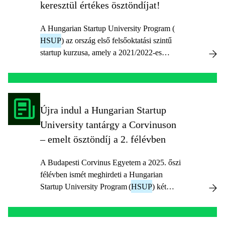
HSUP
).
keresztül értékes ösztöndíjat!
A Hungarian Startup University Program (
HSUP
) az ország első felsőoktatási szintű
startup kurzusa, amely a 2021/2022-es
tanévben már hallgatóink számára is
elérhető e-learning formában.
Újra indul a Hungarian Startup
University tantárgy a Corvinuson
– emelt ösztöndíj a 2. félévben
A Budapesti Corvinus Egyetem a 2025. őszi
félévben ismét meghirdeti a Hungarian
Startup University Program (
HSUP
) két
féléves tantárgyat, és szeretettel várja azokat
a hallgatókat, akik vállalkozói szemléletet,
csapatmunkát és innovációs készségeket