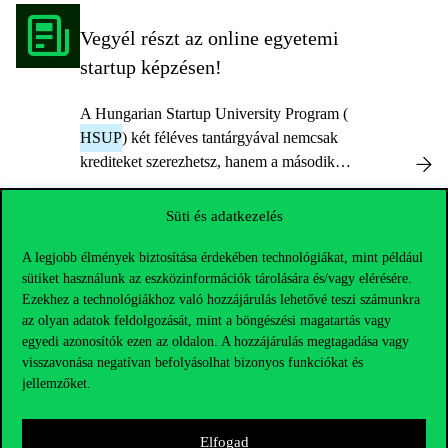
szeretnének fejleszteni.
Vegyél részt az online egyetemi
startup képzésen!
A Hungarian Startup University Program (
HSUP
) két féléves tantárgyával nemcsak
krediteket szerezhetsz, hanem a második
szemeszterben megvalósíthatod az ötletedet,
és négy hónapon át havi 150 ezer forint
Süti és adatkezelés
ösztöndíjat is kaphatsz.
A legjobb élmények biztosítása érdekében technológiákat, mint például
Egyetemi docens
sütiket használunk az eszközinformációk tárolására és/vagy elérésére.
Ezekhez a technológiákhoz való hozzájárulás lehetővé teszi számunkra
az olyan adatok feldolgozását, mint a böngészési magatartás vagy
egyedi azonosítók ezen az oldalon. A hozzájárulás megtagadása vagy
visszavonása negatívan befolyásolhat bizonyos funkciókat és
jellemzőket.
Elfogad