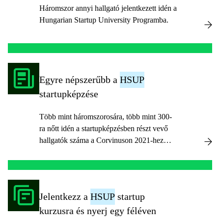
Háromszor annyi hallgató jelentkezett idén a
Hungarian Startup University Programba.
Egyre népszerűbb a
HSUP
startupképzése
Több mint háromszorosára, több mint 300-
ra nőtt idén a startupképzésben részt vevő
hallgatók száma a Corvinuson 2021-hez
képest. A tavalyi tanévben csatlakozott
először a Budapesti Corvinus Egyetem azon
egyetemek sorába, amelyek meghirdették a
Nemzeti Kutatási Fejlesztési és Innovációs
Jelentkezz a
HSUP
startup
Hivatal (NKFIH) portfóliójába tartozó
kurzusra és nyerj egy féléven
Hungarian Startup University Programot (