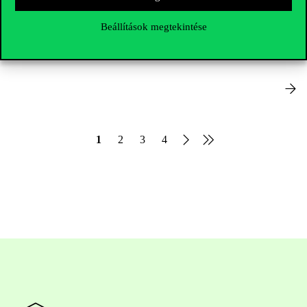
Elnöki Testületi
Beállítások megtekintése
utasítások/rendelkezések
1
2
3
4