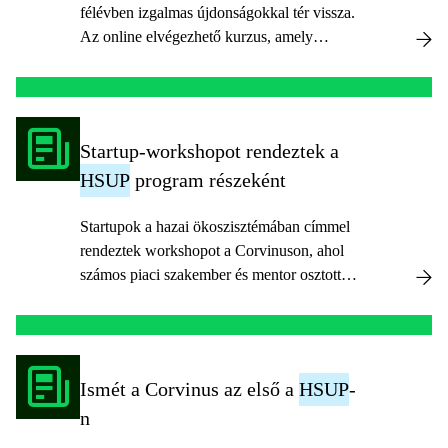
félévben izgalmas újdonságokkal tér vissza.
Az online elvégezhető kurzus, amely
sarokköve lehet a kezdő vállalkozói
karriernek, mostantól angol nyelven,
magyar felirattal lesz elérhető, így biztosítva
a résztvevők szélesebb köre számára a
Startup-workshopot rendeztek a
nagyobb hozzáférhetőséget.
HSUP
program részeként
Startupok a hazai ökoszisztémában címmel
rendeztek workshopot a Corvinuson, ahol
számos piaci szakember és mentor osztotta
meg tapasztalatait.
Ismét a Corvinus az első a
HSUP
-
n