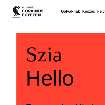
Gólyáknak
Képzés
Felv
Üdvözlü
Welcom
Szia
Hello
Szia
Hello