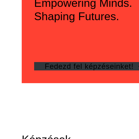
Empowering Minds.
Shaping Futures.
Fedezd fel képzéseinket!