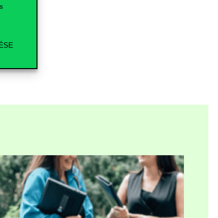
s
ÉSE