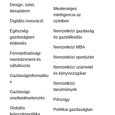
Design, üzlet,
Mesterséges
társadalom
intelligencia az
Digitális innováció
üzletben
Egészség-
Nemzetközi gazdaság
gazdaságtani
és gazdálkodás
értékelés
Nemzetközi MBA
Fenntarthatósági
Nemzetközi sportüzlet
menedzsment és
vállalkozás
Nemzetközi számvitel
és könyvvizsgálat
Gazdaságinformatiku
s
Nemzetközi
tanulmányok
Gazdasági-
viselkedéselemzés
Pénzügy
Globális
Politikai gazdaságtan
fejlesztéspolitika