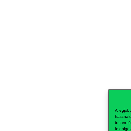
A legjob
használu
technoló
feldolgo