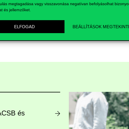
ulás megtagadása vagy visszavonása negatívan befolyásolhat bizonyo
at és jellemzőket.
ELFOGAD
BEÁLLÍTÁSOK MEGTEKINT
AACSB és