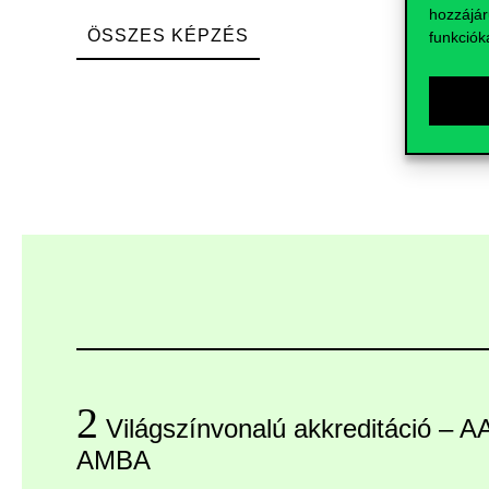
hozzájár
ÖSSZES KÉPZÉS
funkciók
2
Világszínvonalú akkreditáció – 
AMBA