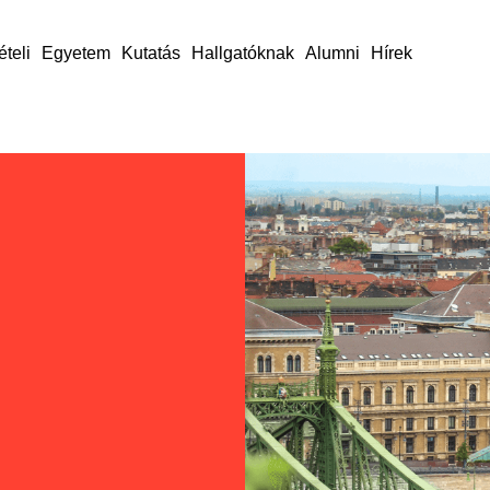
ételi
Egyetem
Kutatás
Hallgatóknak
Alumni
Hírek
nk
e