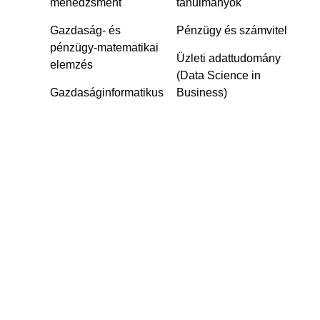
menedzsment
tanulmányok
Gazdaság- és
Pénzügy és számvitel
pénzügy-matematikai
Üzleti adattudomány
elemzés
(Data Science in
Gazdaságinformatikus‎
Business)