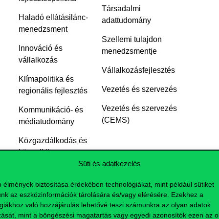
Társadalmi
Haladó ellátásilánc-
adattudomány
menedzsment
Szellemi tulajdon
Innováció és
menedzsmentje
vállalkozás
Vállalkozásfejlesztés
Klímapolitika és
Vezetés és szervezés
regionális fejlesztés
Vezetés és szervezés
Kommunikáció- és
(CEMS)
médiatudomány
Közgazdálkodás és
közpolitika
Süti és adatkezelés
Közgazdasági
elemző
b élmények biztosítása érdekében technológiákat, mint például sütiket
nk az eszközinformációk tárolására és/vagy elérésére. Ezekhez a
giákhoz való hozzájárulás lehetővé teszi számunkra az olyan adatok
zását, mint a böngészési magatartás vagy egyedi azonosítók ezen az ol