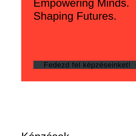
Empowering Minds.
Shaping Futures.
Fedezd fel képzéseinket!