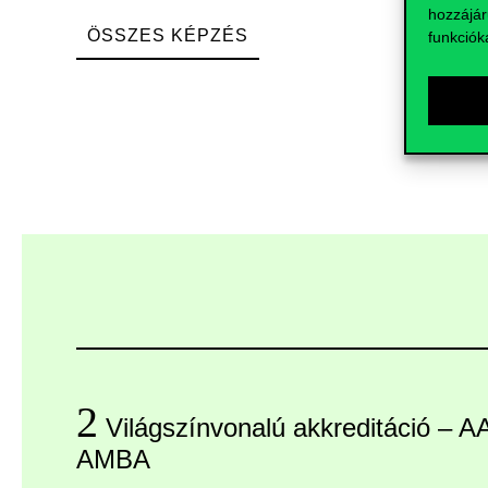
hozzájár
ÖSSZES KÉPZÉS
funkciók
2
Világszínvonalú akkreditáció – 
AMBA