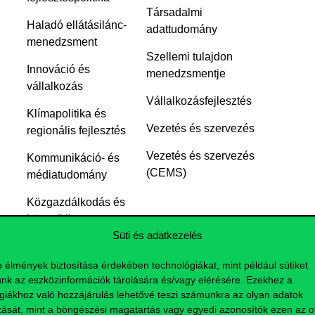
Társadalmi
Haladó ellátásilánc-
adattudomány
menedzsment
Szellemi tulajdon
Innováció és
menedzsmentje
vállalkozás
Vállalkozásfejlesztés
Klímapolitika és
Vezetés és szervezés
regionális fejlesztés
Vezetés és szervezés
Kommunikáció- és
(CEMS)
médiatudomány
Közgazdálkodás és
közpolitika
Süti és adatkezelés
Közgazdasági
elemző
b élmények biztosítása érdekében technológiákat, mint például sütiket
nk az eszközinformációk tárolására és/vagy elérésére. Ezekhez a
giákhoz való hozzájárulás lehetővé teszi számunkra az olyan adatok
zását, mint a böngészési magatartás vagy egyedi azonosítók ezen az ol