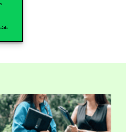
s
ÉSE