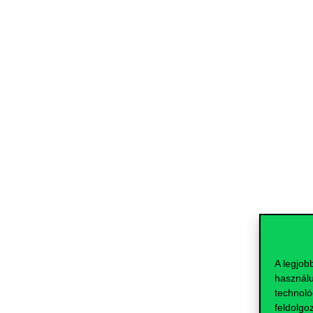
A legjob
használu
technoló
feldolgo