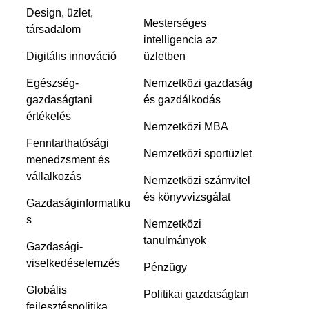
Design, üzlet,
Mesterséges
társadalom
intelligencia az
Digitális innováció
üzletben
Egészség-
Nemzetközi gazdaság
gazdaságtani
és gazdálkodás
értékelés
Nemzetközi MBA
Fenntarthatósági
Nemzetközi sportüzlet
menedzsment és
vállalkozás
Nemzetközi számvitel
és könyvvizsgálat
Gazdaságinformatiku
s
Nemzetközi
tanulmányok
Gazdasági-
viselkedéselemzés
Pénzügy
Globális
Politikai gazdaságtan
fejlesztéspolitika