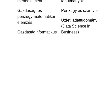
menedzsment
tanulmányok
Gazdaság- és
Pénzügy és számvitel
pénzügy-matematikai
Üzleti adattudomány
elemzés
(Data Science in
Gazdaságinformatikus‎
Business)