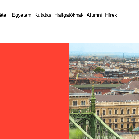
ételi
Egyetem
Kutatás
Hallgatóknak
Alumni
Hírek
nk
e