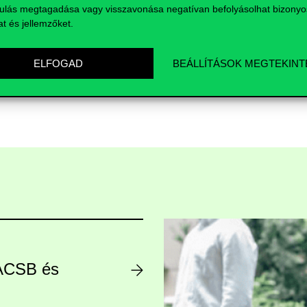
ulás megtagadása vagy visszavonása negatívan befolyásolhat bizonyo
at és jellemzőket.
ELFOGAD
BEÁLLÍTÁSOK MEGTEKINT
AACSB és