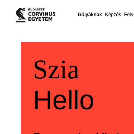
Gólyáknak
Képzés
Felv
Üdvözlü
Welcom
Szia
Hello
Szia
Hello