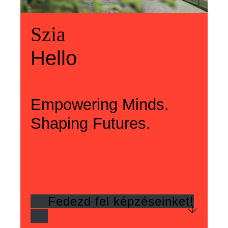
Üdvözlünk
Szia
Welcome
Szia
Hello
Hello
Empowering Minds.
Shaping Futures.
Fedezd fel képzéseinket!