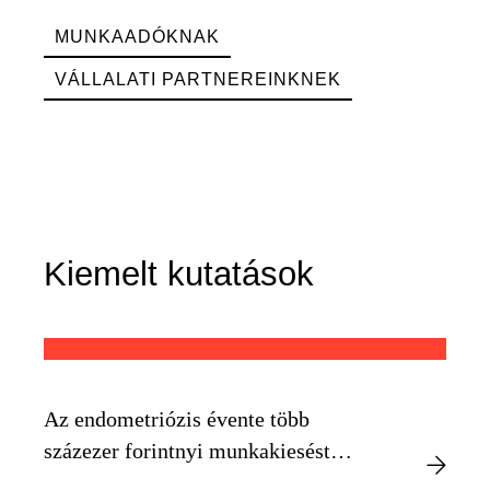
MUNKAADÓKNAK
VÁLLALATI PARTNEREINKNEK
Kiemelt kutatások
Az endometriózis évente több
százezer forintnyi munkakiesést
okozhat egyénenként