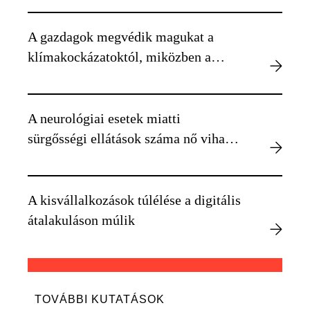
A gazdagok megvédik magukat a
klímakockázatoktól, miközben a
szegényebbek kiszolgáltatottabbá
válnak
A neurológiai esetek miatti
sürgősségi ellátások száma nő viharos
időben
A kisvállalkozások túlélése a digitális
átalakuláson múlik
TOVÁBBI KUTATÁSOK