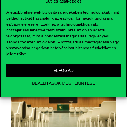
Süti és adatkezelés
A legjobb élmények biztosítása érdekében technológiákat, mint
például sütiket használunk az eszközinformációk tárolására
és/vagy elérésére. Ezekhez a technológiákhoz való
hozzájárulás lehetővé teszi számunkra az olyan adatok
feldolgozását, mint a böngészési magatartás vagy egyedi
azonosítók ezen az oldalon. A hozzájárulás megtagadása vagy
Események
visszavonása negatívan befolyásolhat bizonyos funkciókat és
jellemzőket.
ELFOGAD
BEÁLLÍTÁSOK MEGTEKINTÉSE